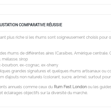
GUSTATION COMPARATIVE RÉUSSIE
t plus riche si les rhums sont soigneusement choisis pour off
es rhums de différentes aires (Caraïbes, Amérique centrale, O
, mélasse, sirop
ex-bourbon, ex-cognac, ex-sherry
elques grandes signatures et quelques rhums artisanaux ou co
 d’ajouts non naturels (colorant, sucre, arôme), surtout pour
ements annuels comme ceux du
Rum Fest London
ou les guide
et éclairages objectifs sur la diversité du marché.