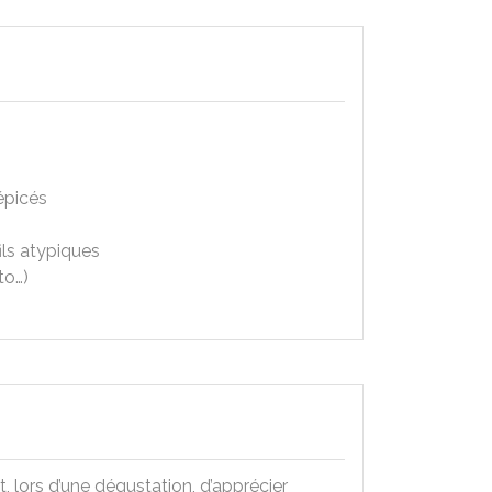
épicés
ils atypiques
to…)
 lors d’une dégustation, d’apprécier