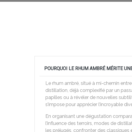
POURQUOI LE RHUM AMBRÉ MÉRITE UNE
Le rhum ambré, situé à mi-chemin entre le
distillation, déjà complexifié par un pas
papilles ou à révéler de nouvelles subtil
s’impose pour apprécier l’incroyable dive
En organisant une dégustation comparat
l’influence des terroirs, modes de distill
les préjugés, confronter des classiques e