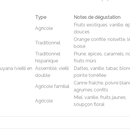
Type
Notes de dégustation
Fruits exotiques, vanille, é
Agricole
douces
Orange confite, noisette, l
Traditionnel
boisé
Traditionnel
Prune, épices, caramels, n
hispanique
fruits mûrs
yana (vieilli en
Assemblé, vieilli
Dattes, vanille, tabac blon
double
pointe torréfiée
Canne fraîche, poivre blan
Agricole familial
agrumes confits
Miel, vanille, fruits jaunes,
Agricole
soupçon floral