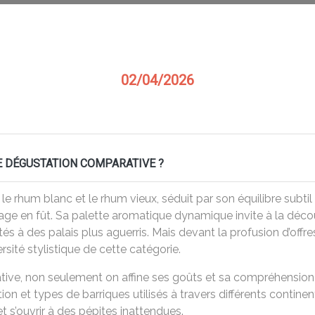
02/04/2026
 DÉGUSTATION COMPARATIVE ?
 rhum blanc et le rhum vieux, séduit par son équilibre subtil :
sage en fût. Sa palette aromatique dynamique invite à la découv
ités à des palais plus aguerris. Mais devant la profusion d’of
rsité stylistique de cette catégorie.
ive, non seulement on affine ses goûts et sa compréhension 
ation et types de barriques utilisés à travers différents contine
t s’ouvrir à des pépites inattendues.