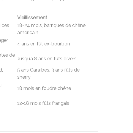
Vieillissement
pices
18-24 mois, barriques de chêne
américain
éger
4 ans en fût ex-bourbon
otes de
Jusqu’à 8 ans en fûts divers
d,
5 ans Caraïbes, 3 ans fûts de
sherry
c,
18 mois en foudre chêne
12-18 mois fûts français