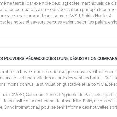
ême terroir (par exemple deux agricoles martiniquais de distil
ustation comparative un « outsider » : rhum philippin (comm
ore rares mais prometteurs (source : IWSR, Spirits Hunters)
: les notes et saveurs perçues varient selon les palais, enri
LES POUVOIRS PÉDAGOGIQUES D’UNE DÉGUSTATION COMPARA
ambrés à travers une sélection soignée ouvre véritablement la v
ensorielle – et une invitation à sortir des sentiers battus. Qu’il
ns moins connus, la stimulation gustative et la convivialité s
ionaux (IWSC, Concours Général Agricole de Paris, etc.) part
nt la curiosité et la recherche d’authenticité. Enfin, ne pas hés
 Drink International) pour se tenir informé des nouvelles sor