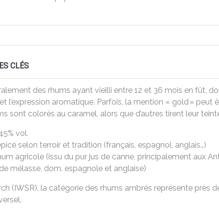
ES CLÉS
ment des rhums ayant vieilli entre 12 et 36 mois en fût, dont
r et l’expression aromatique. Parfois, la mention « gold » peut
 sont colorés au caramel, alors que d’autres tirent leur teinte
5% vol.
 épicé selon terroir et tradition (français, espagnol, anglais…)
hum agricole (issu du pur jus de canne, principalement aux An
 de mélasse, dom. espagnole et anglaise)
search (IWSR), la catégorie des rhums ambrés représente prè
versel.