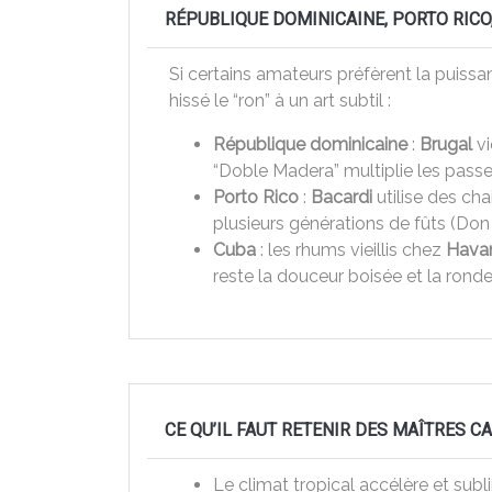
RÉPUBLIQUE DOMINICAINE, PORTO RICO,
Si certains amateurs préfèrent la puissan
hissé le “ron” à un art subtil :
République dominicaine
:
Brugal
vi
“Doble Madera” multiplie les passes
Porto Rico
:
Bacardi
utilise des cha
plusieurs générations de fûts (Don
Cuba
: les rhums vieillis chez
Hava
reste la douceur boisée et la ronde
CE QU’IL FAUT RETENIR DES MAÎTRES C
Le climat tropical accélère et subli