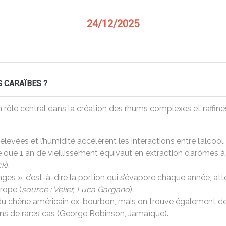
24/12/2025
S CARAÏBES ?
n rôle central dans la création des rhums complexes et raffiné
evées et l’humidité accélèrent les interactions entre l’alcoo
 que 1 an de vieillissement équivaut en extraction d’arômes à
ck
).
ges », c’est-à-dire la portion qui s’évapore chaque année, at
rope (
source : Velier, Luca Gargano
).
u chêne américain ex-bourbon, mais on trouve également des 
dans de rares cas (George Robinson, Jamaïque).