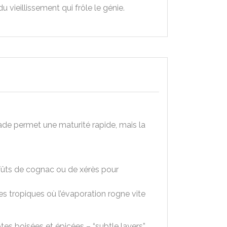
 vieillissement qui frôle le génie.
bade permet une maturité rapide, mais la
fûts de cognac ou de xérès pour
 les tropiques où l’évaporation rogne vite
es boisées et épicées – “subtle layers”,