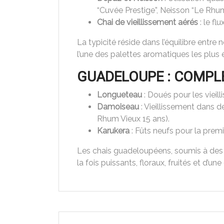
“Cuvée Prestige”, Neisson “Le Rhum
Chai de vieillissement aérés
: le fl
La typicité réside dans l’équilibre entre
l’une des palettes aromatiques les plus 
GUADELOUPE : COMPLE
Longueteau
: Doués pour les vieil
Damoiseau
: Vieillissement dans d
Rhum Vieux 15 ans).
Karukera
: Fûts neufs pour la premi
Les chais guadeloupéens, soumis à des mi
la fois puissants, floraux, fruités et d’u