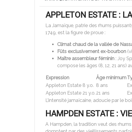
APPLETON ESTATE : L
La Jamaïque, patrie des rhums puissants 
1749, est la figure de proue :
Climat chaud de la vallée de Nass
Fûts exclusivement ex-bourbon
(v
Maître assembleur féminin
: Joy Sp
compose les âges (8, 12, 21 ans) a
Expression
Âge minimum
Ty
Appleton Estate 8 y.o.
8 ans
Ex
Appleton Estate 21 y.o.
21 ans
E
L’intensité jamaïcaine, adoucie par le boi
HAMPDEN ESTATE : VIEI
A Hampden, la tradition veut des rhums t
domptent par des vieillissements parfois 