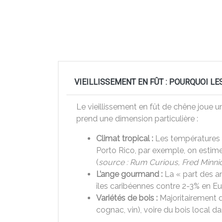
VIEILLISSEMENT EN FÛT : POURQUOI LE
Le vieillissement en fût de chêne joue u
prend une dimension particulière :
Climat tropical :
Les températures él
Porto Rico, par exemple, on estime
(
source : Rum Curious, Fred Minni
L’ange gourmand :
La « part des an
îles caribéennes contre 2-3% en Eu
Variétés de bois :
Majoritairement d
cognac, vin), voire du bois local 