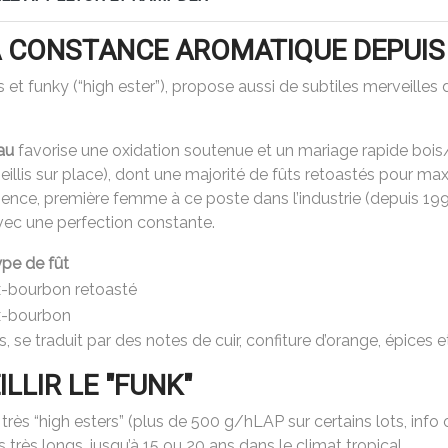
A CONSTANCE AROMATIQUE DEPUIS 
et funky (“high ester”), propose aussi de subtiles merveilles 
au
favorise une oxidation soutenue et un mariage rapide bois/
ieillis sur place), dont une majorité de fûts retoastés pour ma
ence, première femme à ce poste dans l’industrie (depuis 199
vec une perfection constante.
pe de fût
-bourbon retoasté
x-bourbon
s, se traduit par des notes de cuir, confiture d’orange, épices 
LLIR LE "FUNK"
rès “high esters” (plus de 500 g/hLAP sur certains lots, info o
très longs, jusqu’à 15 ou 20 ans dans le climat tropical.