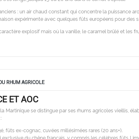
ts anciens : un air chaud constant qui concentre la puissance a
maison expérimente avec quelques fûts européens pour des sér
caractère explosif mais où la vanille, le caramel brûlé et les f
 DU RHUM AGRICOLE
CE ET AOC
 Martinique se distingue par ses rhums agricoles vieillis, élab
:
gé, fûts ex-cognac, cuvées millésimées rares (20 ans+).
asi exclusive du chêne français, y compris les célèbres fûts L