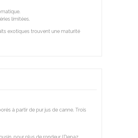
romatique.
ies limitées.
ruits exotiques trouvent une maturité
orés à partir de pur jus de canne. Trois
imousin, pour plus de rondeur (Depaz