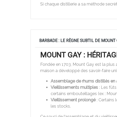
Si chaque distillerie a sa méthode secrèt
BARBADE : LE RÈGNE SUBTIL DE MOUNT
MOUNT GAY : HÉRITAG
Fondée en 1703, Mount Gay est la plus an
maison a développé des savoir-faire uni
Assemblage de rhums distillés en 
Vieillissements multiples
: Les fût
certains embouteillages (ex : Moun
Vieillissement prolongé
: Certains 
les stocks.
Ce souci de l’assemblage et du vieilliss