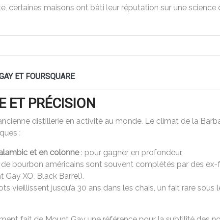
e, certaines maisons ont bâti leur réputation sur une science du
 GAY ET FOURSQUARE
E ET PRÉCISION
cienne distillerie en activité au monde. Le climat de la Bar
ques :
alambic et en colonne
: pour gagner en profondeur.
s de bourbon américains sont souvent complétés par des ex-
t Gay XO, Black Barrel).
lots vieillissent jusqu’à 30 ans dans les chais, un fait rare sous
ement fait de Mount Gay une référence pour la subtilité des not