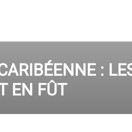
CARIBÉENNE : LE
T EN FÛT