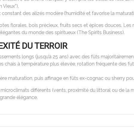
 Vieux”).
ux constant des alizés modère l’humidité et favorise la maturat
 notes florales, bois précieux, fruits secs et épices douces. Le
élégantes du monde des spiritueux (The Spirits Business).
XITÉ DU TERROIR
lissements longs (jusqu’à 25 ans) avec des fûts majoritairemen
es chais à température plus élevée, rotation fréquente des f
ère maturation, puis affinage en fûts ex-cognac ou sherry pour 
croclimats différents (vents, proximité du littoral ou de la
ne grande élégance.