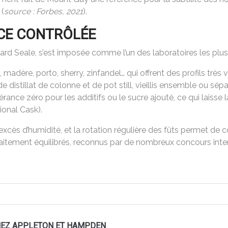
 (
source : Forbes, 2021
).
ACE CONTRÔLÉE
ichard Seale, s’est imposée comme l’un des laboratoires les pl
 madère, porto, sherry, zinfandel… qui offrent des profils très v
de distillat de colonne et de pot still, vieillis ensemble ou sé
érance zéro pour les additifs ou le sucre ajouté, ce qui laisse l
ional Cask).
excès d’humidité, et la rotation régulière des fûts permet de c
aitement équilibrés, reconnus par de nombreux concours internat
CHEZ APPLETON ET HAMPDEN