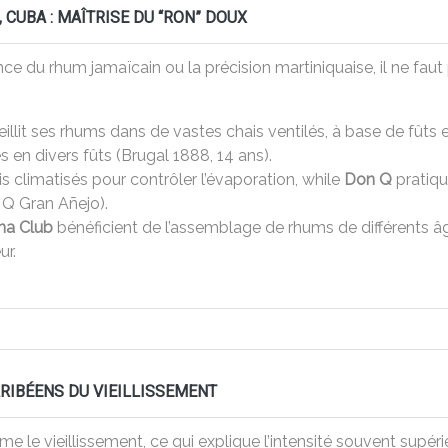
 CUBA : MAÎTRISE DU “RON” DOUX
ce du rhum jamaïcain ou la précision martiniquaise, il ne faut 
eillit ses rhums dans de vastes chais ventilés, à base de fût
 en divers fûts (Brugal 1888, 14 ans).
is climatisés pour contrôler l’évaporation, while
Don Q
pratiqu
 Q Gran Añejo).
na Club
bénéficient de l’assemblage de rhums de différents âg
ur.
ARIBÉENS DU VIEILLISSEMENT
me le vieillissement, ce qui explique l’intensité souvent supéri