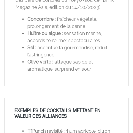
des bars de Londres ou Tokyo (source : Drink
Magazine Asia, édition du 14/10/2023).
Concombre :
fraîcheur végétale,
prolongement de la canne
Huître ou algue :
sensation marine,
accords terre-mer spectaculaires
Sel :
accentue la gourmandise, réduit
l’astringence
Olive verte :
attaque sapide et
aromatique, surprend en sour
EXEMPLES DE COCKTAILS METTANT EN
VALEUR CES ALLIANCES
Ti’Punch revisité :
rhum agricole, citron